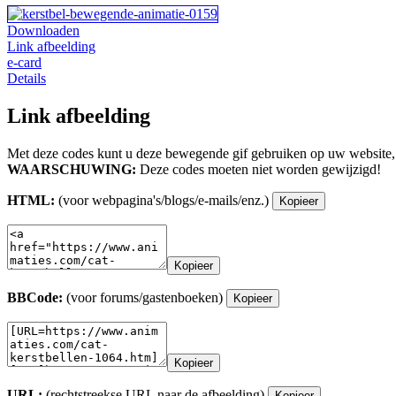
Downloaden
Link afbeelding
e-card
Details
Link afbeelding
Met deze codes kunt u deze bewegende gif gebruiken op uw website,
WAARSCHUWING:
Deze codes moeten niet worden gewijzigd!
HTML:
(voor webpagina's/blogs/e-mails/enz.)
Kopieer
Kopieer
BBCode:
(voor forums/gastenboeken)
Kopieer
Kopieer
URL:
(rechtstreekse URL naar de afbeelding)
Kopieer