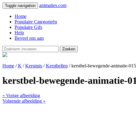
animaties.com
Toggle navigation
Home
Populaire Categorieën
Populaire Gifs
Help
Beveel ons aan
Zoeken
Home
/
K
/
Kerstmis
/
Kerstbellen
/ kerstbel-bewegende-animatie-01
kerstbel-bewegende-animatie-0
« Vorige afbeelding
Volgende afbeelding »