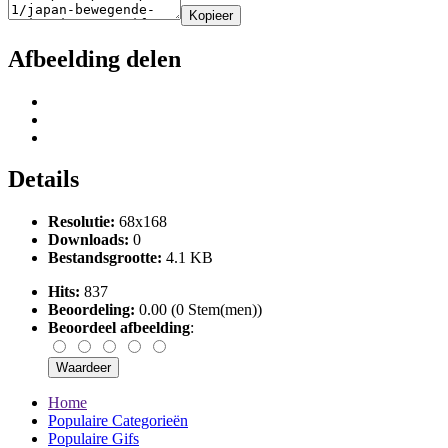
Kopieer
Afbeelding delen
Details
Resolutie:
68x168
Downloads:
0
Bestandsgrootte:
4.1 KB
Hits:
837
Beoordeling:
0.00 (0 Stem(men))
Beoordeel afbeelding
:
Home
Populaire Categorieën
Populaire Gifs