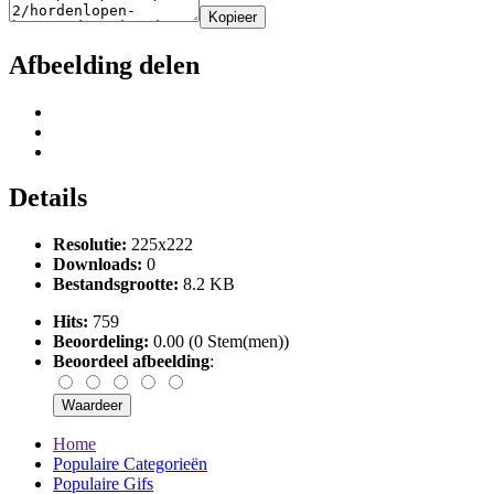
Kopieer
Afbeelding delen
Details
Resolutie:
225x222
Downloads:
0
Bestandsgrootte:
8.2 KB
Hits:
759
Beoordeling:
0.00 (0 Stem(men))
Beoordeel afbeelding
:
Home
Populaire Categorieën
Populaire Gifs