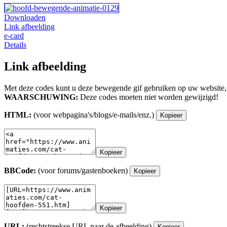
Downloaden
Link afbeelding
e-card
Details
Link afbeelding
Met deze codes kunt u deze bewegende gif gebruiken op uw website,
WAARSCHUWING:
Deze codes moeten niet worden gewijzigd!
HTML:
(voor webpagina's/blogs/e-mails/enz.)
Kopieer
Kopieer
BBCode:
(voor forums/gastenboeken)
Kopieer
Kopieer
URL:
(rechtstreekse URL naar de afbeelding)
Kopieer