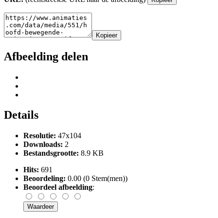
Kopieer
Afbeelding delen
Details
Resolutie:
47x104
Downloads:
2
Bestandsgrootte:
8.9 KB
Hits:
691
Beoordeling:
0.00 (0 Stem(men))
Beoordeel afbeelding
: