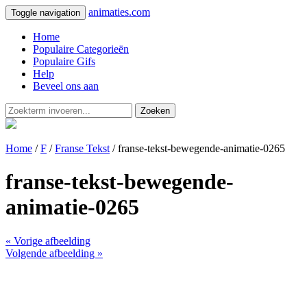
animaties.com
Toggle navigation
Home
Populaire Categorieën
Populaire Gifs
Help
Beveel ons aan
Zoeken
Home
/
F
/
Franse Tekst
/ franse-tekst-bewegende-animatie-0265
franse-tekst-bewegende-
animatie-0265
« Vorige afbeelding
Volgende afbeelding »