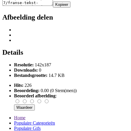
Kopieer
Afbeelding delen
Details
Resolutie:
142x187
Downloads:
0
Bestandsgrootte:
14.7 KB
Hits:
226
Beoordeling:
0.00 (0 Stem(men))
Beoordeel afbeelding
:
Home
Populaire Categorieën
Populaire Gifs