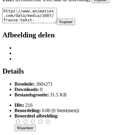
Kopieer
Afbeelding delen
Details
Resolutie:
260x271
Downloads:
0
Bestandsgrootte:
31.5 KB
Hits:
216
Beoordeling:
0.00 (0 Stem(men))
Beoordeel afbeelding
: