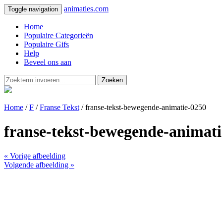
animaties.com
Toggle navigation
Home
Populaire Categorieën
Populaire Gifs
Help
Beveel ons aan
Zoeken
Home
/
F
/
Franse Tekst
/ franse-tekst-bewegende-animatie-0250
franse-tekst-bewegende-animati
« Vorige afbeelding
Volgende afbeelding »