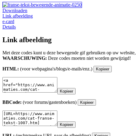
Downloaden
Link afbeelding
e-card
Details
Link afbeelding
Met deze codes kunt u deze bewegende gif gebruiken op uw website,
WAARSCHUWING:
Deze codes moeten niet worden gewijzigd!
HTML:
(voor webpagina's/blogs/e-mails/enz.)
Kopieer
Kopieer
BBCode:
(voor forums/gastenboeken)
Kopieer
Kopieer
URL:
(rechtstreekse URL naar de afbeelding)
Kopieer