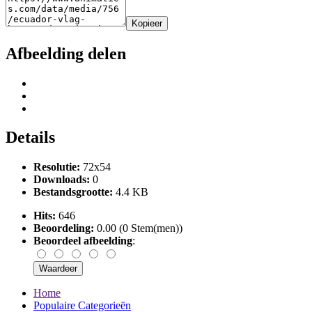
Kopieer
Afbeelding delen
Details
Resolutie:
72x54
Downloads:
0
Bestandsgrootte:
4.4 KB
Hits:
646
Beoordeling:
0.00 (0 Stem(men))
Beoordeel afbeelding
:
Home
Populaire Categorieën