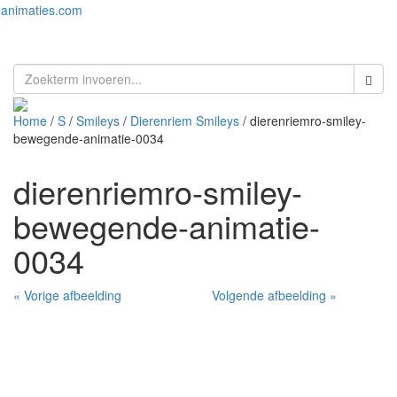
animaties.com
Toggl
naviga
Home
/
S
/
Smileys
/
Dierenriem Smileys
/ dierenriemro-smiley-
bewegende-animatie-0034
dierenriemro-smiley-
bewegende-animatie-
0034
« Vorige afbeelding
Volgende afbeelding »