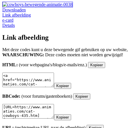
Downloaden
Link afbeelding
e-card
Details
Link afbeelding
Met deze codes kunt u deze bewegende gif gebruiken op uw website,
WAARSCHUWING:
Deze codes moeten niet worden gewijzigd!
HTML:
(voor webpagina's/blogs/e-mails/enz.)
Kopieer
Kopieer
BBCode:
(voor forums/gastenboeken)
Kopieer
Kopieer
URL:
(rechtstreekse URL naar de afbeelding)
Kopieer