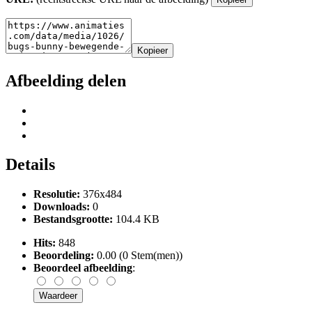
Kopieer
Afbeelding delen
Details
Resolutie:
376x484
Downloads:
0
Bestandsgrootte:
104.4 KB
Hits:
848
Beoordeling:
0.00 (0 Stem(men))
Beoordeel afbeelding
: