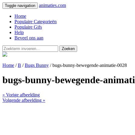
animaties.com
Toggle navigation
Home
Populaire Categorieën
Populaire Gifs
Help
Beveel ons aan
Zoeken
Home
/
B
/
Bugs Bunny
/ bugs-bunny-bewegende-animatie-0028
bugs-bunny-bewegende-animati
« Vorige afbeelding
Volgende afbeelding »