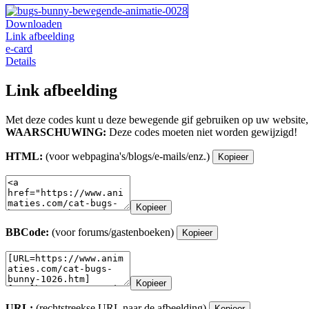
Downloaden
Link afbeelding
e-card
Details
Link afbeelding
Met deze codes kunt u deze bewegende gif gebruiken op uw website,
WAARSCHUWING:
Deze codes moeten niet worden gewijzigd!
HTML:
(voor webpagina's/blogs/e-mails/enz.)
Kopieer
Kopieer
BBCode:
(voor forums/gastenboeken)
Kopieer
Kopieer
URL:
(rechtstreekse URL naar de afbeelding)
Kopieer