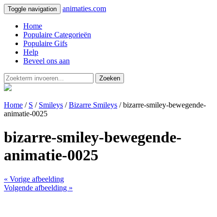
animaties.com
Toggle navigation
Home
Populaire Categorieën
Populaire Gifs
Help
Beveel ons aan
Zoeken
Home
/
S
/
Smileys
/
Bizarre Smileys
/ bizarre-smiley-bewegende-
animatie-0025
bizarre-smiley-bewegende-
animatie-0025
« Vorige afbeelding
Volgende afbeelding »