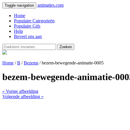
animaties.com
Toggle navigation
Home
Populaire Categorieën
Populaire Gifs
Help
Beveel ons aan
Zoeken
Home
/
B
/
Bezems
/ bezem-bewegende-animatie-0005
bezem-bewegende-animatie-000
« Vorige afbeelding
Volgende afbeelding »