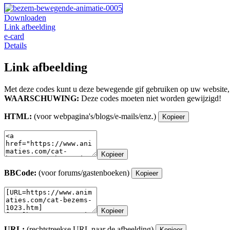
Downloaden
Link afbeelding
e-card
Details
Link afbeelding
Met deze codes kunt u deze bewegende gif gebruiken op uw website,
WAARSCHUWING:
Deze codes moeten niet worden gewijzigd!
HTML:
(voor webpagina's/blogs/e-mails/enz.)
Kopieer
Kopieer
BBCode:
(voor forums/gastenboeken)
Kopieer
Kopieer
URL:
(rechtstreekse URL naar de afbeelding)
Kopieer