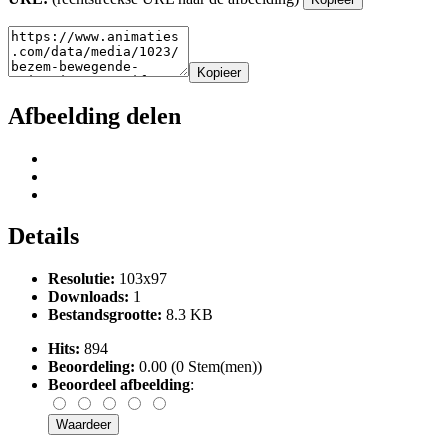
Kopieer
Afbeelding delen
Details
Resolutie:
103x97
Downloads:
1
Bestandsgrootte:
8.3 KB
Hits:
894
Beoordeling:
0.00 (0 Stem(men))
Beoordeel afbeelding
: