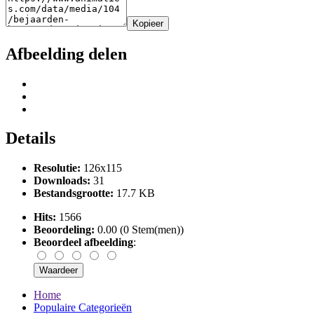
Kopieer
Afbeelding delen
Details
Resolutie:
126x115
Downloads:
31
Bestandsgrootte:
17.7 KB
Hits:
1566
Beoordeling:
0.00 (0 Stem(men))
Beoordeel afbeelding
:
Home
Populaire Categorieën