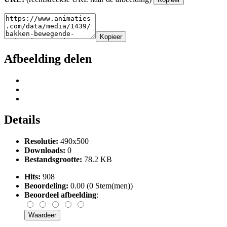
Kopieer
Afbeelding delen
Details
Resolutie:
490x500
Downloads:
0
Bestandsgrootte:
78.2 KB
Hits:
908
Beoordeling:
0.00 (0 Stem(men))
Beoordeel afbeelding
: