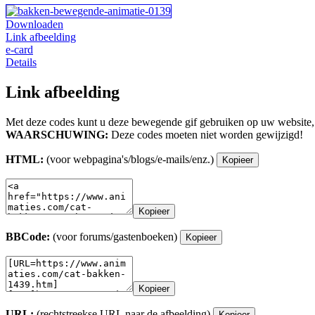
Downloaden
Link afbeelding
e-card
Details
Link afbeelding
Met deze codes kunt u deze bewegende gif gebruiken op uw website,
WAARSCHUWING:
Deze codes moeten niet worden gewijzigd!
HTML:
(voor webpagina's/blogs/e-mails/enz.)
Kopieer
Kopieer
BBCode:
(voor forums/gastenboeken)
Kopieer
Kopieer
URL:
(rechtstreekse URL naar de afbeelding)
Kopieer