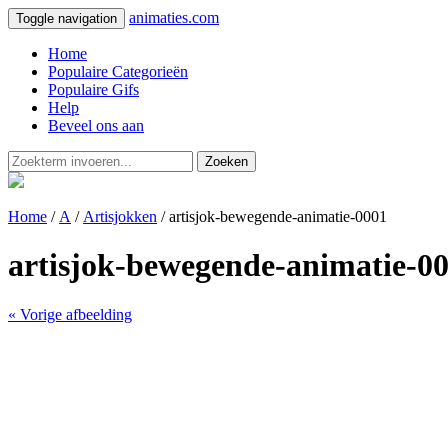
animaties.com
Toggle navigation
Home
Populaire Categorieën
Populaire Gifs
Help
Beveel ons aan
Zoeken
Home
/
A
/
Artisjokken
/ artisjok-bewegende-animatie-0001
artisjok-bewegende-animatie-0
« Vorige afbeelding