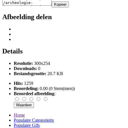
Kopieer
Afbeelding delen
Details
Resolutie:
300x254
Downloads:
0
Bestandsgrootte:
20.7 KB
Hits:
1259
Beoordeling:
0.00 (0 Stem(men))
Beoordeel afbeelding
:
Home
Populaire Categorieën
Populaire Gifs