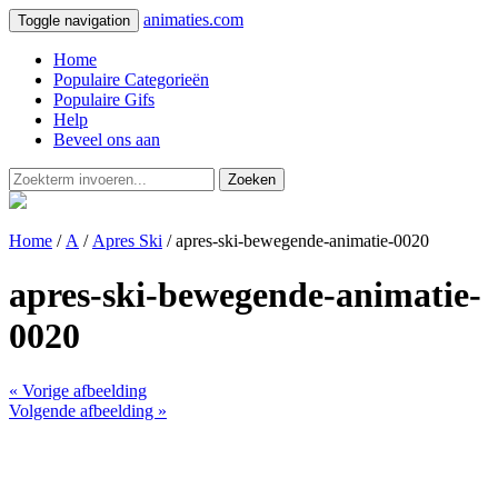
animaties.com
Toggle navigation
Home
Populaire Categorieën
Populaire Gifs
Help
Beveel ons aan
Zoeken
Home
/
A
/
Apres Ski
/ apres-ski-bewegende-animatie-0020
apres-ski-bewegende-animatie-
0020
« Vorige afbeelding
Volgende afbeelding »