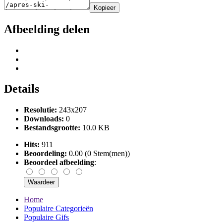
Kopieer
Afbeelding delen
Details
Resolutie:
243x207
Downloads:
0
Bestandsgrootte:
10.0 KB
Hits:
911
Beoordeling:
0.00 (0 Stem(men))
Beoordeel afbeelding
:
Home
Populaire Categorieën
Populaire Gifs