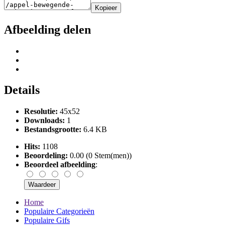
Kopieer
Afbeelding delen
Details
Resolutie:
45x52
Downloads:
1
Bestandsgrootte:
6.4 KB
Hits:
1108
Beoordeling:
0.00 (0 Stem(men))
Beoordeel afbeelding
:
Home
Populaire Categorieën
Populaire Gifs