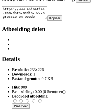
Kopieer
Afbeelding delen
Details
Resolutie:
233x226
Downloads:
1
Bestandsgrootte:
9.7 KB
Hits:
909
Beoordeling:
0.00 (0 Stem(men))
Beoordeel afbeelding
: