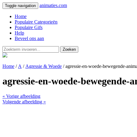
animaties.com
Toggle navigation
Home
Populaire Categorieën
Populaire Gifs
Help
Beveel ons aan
Zoeken
Home
/
A
/
Agressie & Woede
/ agressie-en-woede-bewegende-anima
agressie-en-woede-bewegende-a
« Vorige afbeelding
Volgende afbeelding »