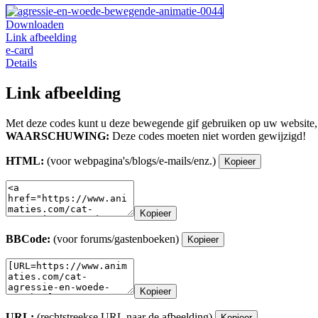
Downloaden
Link afbeelding
e-card
Details
Link afbeelding
Met deze codes kunt u deze bewegende gif gebruiken op uw website,
WAARSCHUWING:
Deze codes moeten niet worden gewijzigd!
HTML:
(voor webpagina's/blogs/e-mails/enz.)
Kopieer
Kopieer
BBCode:
(voor forums/gastenboeken)
Kopieer
Kopieer
URL:
(rechtstreekse URL naar de afbeelding)
Kopieer