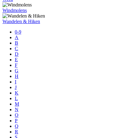
Windmolens
Wandelen & Hiken
0-9
A
B
C
D
E
F
G
H
I
J
K
L
M
N
O
P
Q
R
S