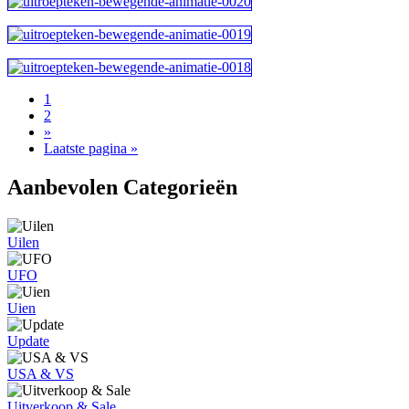
1
2
»
Laatste pagina »
Aanbevolen Categorieën
Uilen
UFO
Uien
Update
USA & VS
Uitverkoop & Sale