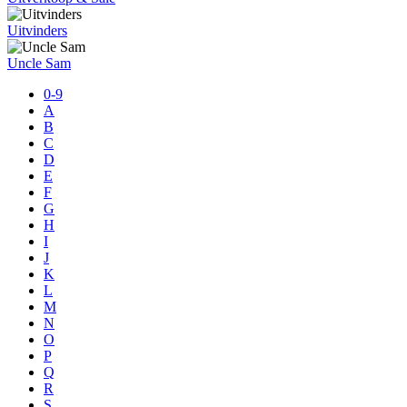
Uitvinders
Uncle Sam
0-9
A
B
C
D
E
F
G
H
I
J
K
L
M
N
O
P
Q
R
S