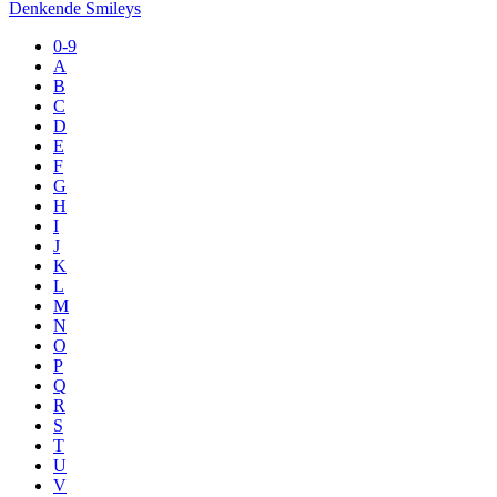
Denkende Smileys
0-9
A
B
C
D
E
F
G
H
I
J
K
L
M
N
O
P
Q
R
S
T
U
V