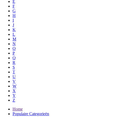
E
F
G
H
I
J
K
L
M
N
O
P
Q
R
S
T
U
V
W
X
Y
Z
Home
Populaire Categorieën