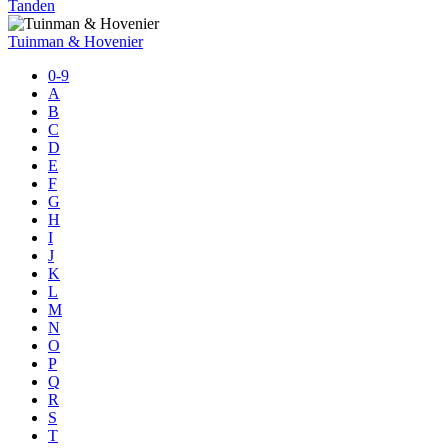
Tanden
Tuinman & Hovenier
0-9
A
B
C
D
E
F
G
H
I
J
K
L
M
N
O
P
Q
R
S
T