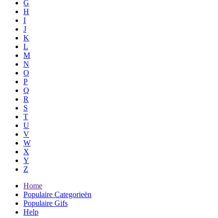
G
H
I
J
K
L
M
N
O
P
Q
R
S
T
U
V
W
X
Y
Z
Home
Populaire Categorieën
Populaire Gifs
Help