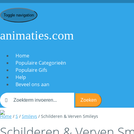
Toggle navigation
animaties.com
Home
Populaire Categorieën
Populaire Gifs
Help
Beveel ons aan
Zoeken
Home
/
S
/
Smileys
/ Schilderen & Verven Smileys
Schilderen & Verven Sm