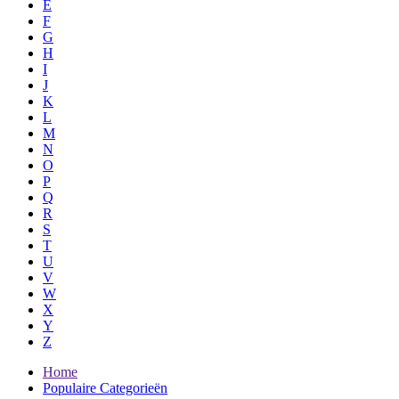
E
F
G
H
I
J
K
L
M
N
O
P
Q
R
S
T
U
V
W
X
Y
Z
Home
Populaire Categorieën