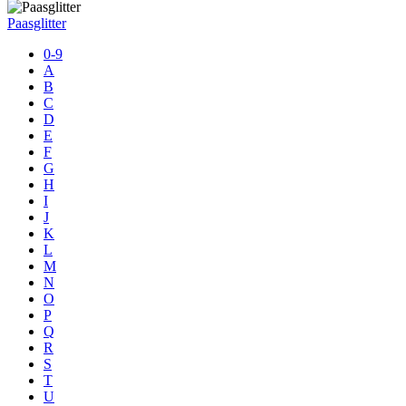
Paasglitter
0-9
A
B
C
D
E
F
G
H
I
J
K
L
M
N
O
P
Q
R
S
T
U