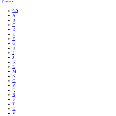
Piraten
0-9
A
B
C
D
E
F
G
H
I
J
K
L
M
N
O
P
Q
R
S
T
U
V