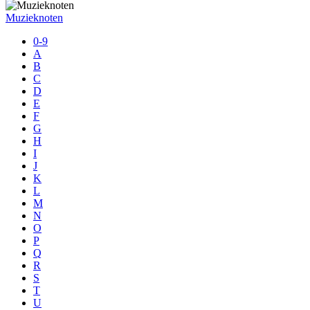
Muzieknoten
0-9
A
B
C
D
E
F
G
H
I
J
K
L
M
N
O
P
Q
R
S
T
U