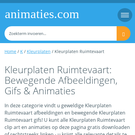
animaties.com
Togg
navi
Home
/
K
/
Kleurplaten
/ Kleurplaten Ruimtevaart
Kleurplaten Ruimtevaart:
Bewegende Afbeeldingen,
Gifs & Animaties
In deze categorie vindt u geweldige Kleurplaten
Ruimtevaart afbeeldingen en bewegende Kleurplaten
Ruimtevaart gifs! U kunt alle Kleurplaten Ruimtevaart
clip art en animaties op deze pagina gratis downloaden
of rechtstreeks linken - u krijgt alle relevante details te