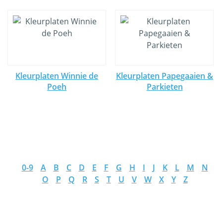
Kleurplaten Winnie de
Kleurplaten Papegaaien &
Poeh
Parkieten
0-9
A
B
C
D
E
F
G
H
I
J
K
L
M
N
O
P
Q
R
S
T
U
V
W
X
Y
Z