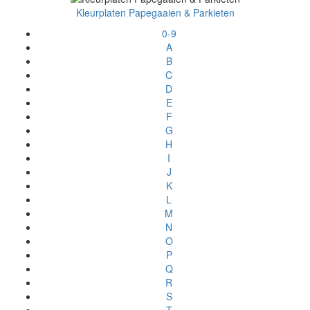
Kleurplaten Papegaaien & Parkieten
0-9
A
B
C
D
E
F
G
H
I
J
K
L
M
N
O
P
Q
R
S
T