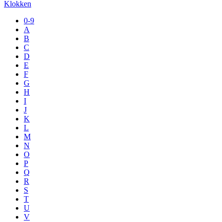
Klokken
0-9
A
B
C
D
E
F
G
H
I
J
K
L
M
N
O
P
Q
R
S
T
U
V