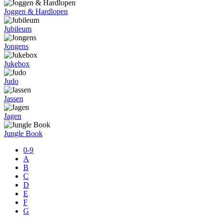
Joggen & Hardlopen
Jubileum
Jongens
Jukebox
Judo
Jassen
Jagen
Jungle Book
0-9
A
B
C
D
E
F
G