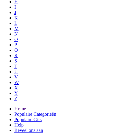
H
I
J
K
L
M
N
O
P
Q
R
S
T
U
V
W
X
Y
Z
Home
Populaire Categorieën
Populaire Gifs
Help
Beveel ons aan