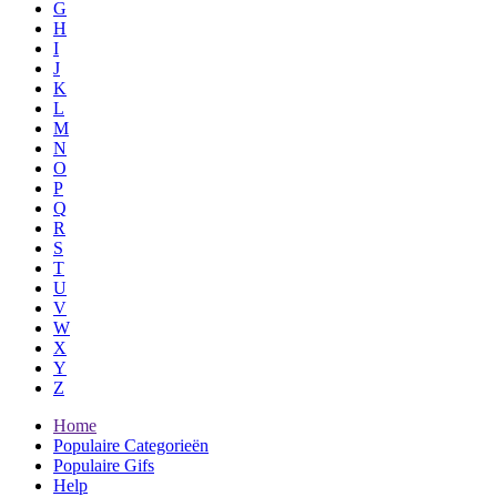
G
H
I
J
K
L
M
N
O
P
Q
R
S
T
U
V
W
X
Y
Z
Home
Populaire Categorieën
Populaire Gifs
Help