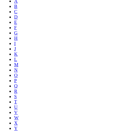
A
B
C
D
E
F
G
H
I
J
K
L
M
N
O
P
Q
R
S
T
U
V
W
X
Y