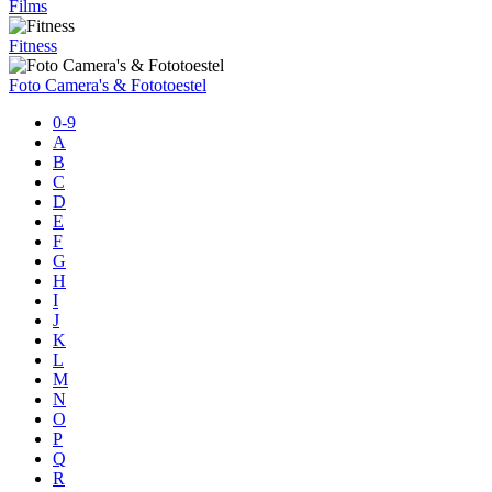
Films
Fitness
Foto Camera's & Fototoestel
0-9
A
B
C
D
E
F
G
H
I
J
K
L
M
N
O
P
Q
R