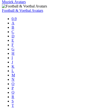
Muziek Avatars
Football & Voetbal Avatars
0-9
A
B
C
D
E
F
G
H
I
J
K
L
M
N
O
P
Q
R
S
T