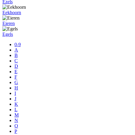
Ezels
Eekhoorn
Eieren
Egels
0-9
A
B
C
D
E
F
G
H
I
J
K
L
M
N
O
P