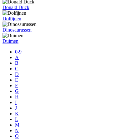
Donald Duck
Dolfijnen
Dinosaurussen
Duimen
0-9
A
B
C
D
E
F
G
H
I
J
K
L
M
N
O