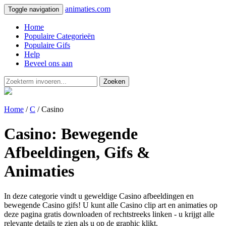
animaties.com
Toggle navigation
Home
Populaire Categorieën
Populaire Gifs
Help
Beveel ons aan
Zoeken
Home
/
C
/ Casino
Casino: Bewegende
Afbeeldingen, Gifs &
Animaties
In deze categorie vindt u geweldige Casino afbeeldingen en
bewegende Casino gifs! U kunt alle Casino clip art en animaties op
deze pagina gratis downloaden of rechtstreeks linken - u krijgt alle
relevante details te zien als u op de graphic klikt.