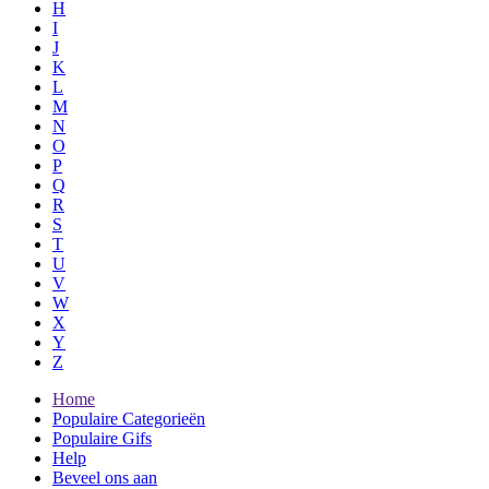
H
I
J
K
L
M
N
O
P
Q
R
S
T
U
V
W
X
Y
Z
Home
Populaire Categorieën
Populaire Gifs
Help
Beveel ons aan