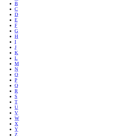
B
C
D
E
F
G
H
I
J
K
L
M
N
O
P
Q
R
S
T
U
V
W
X
Y
Z