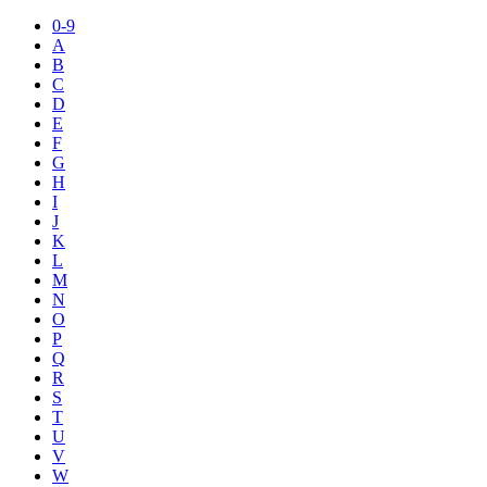
0-9
A
B
C
D
E
F
G
H
I
J
K
L
M
N
O
P
Q
R
S
T
U
V
W