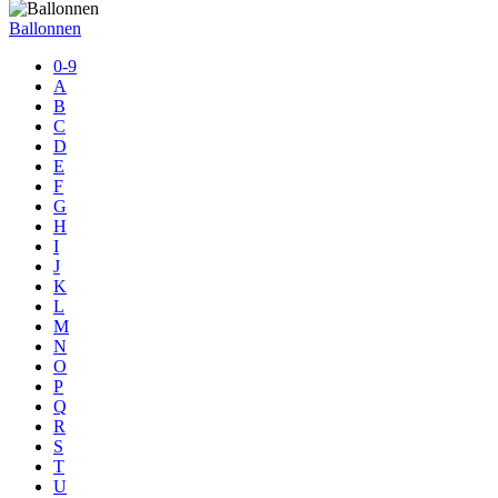
Ballonnen
0-9
A
B
C
D
E
F
G
H
I
J
K
L
M
N
O
P
Q
R
S
T
U