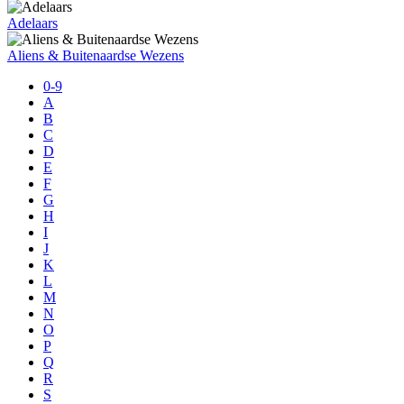
Adelaars
Aliens & Buitenaardse Wezens
0-9
A
B
C
D
E
F
G
H
I
J
K
L
M
N
O
P
Q
R
S