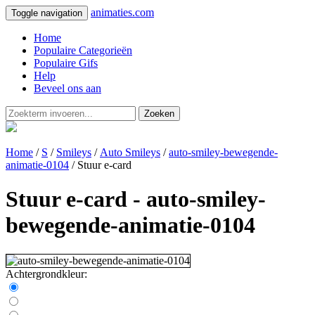
animaties.com
Toggle navigation
Home
Populaire Categorieën
Populaire Gifs
Help
Beveel ons aan
Zoeken
Home
/
S
/
Smileys
/
Auto Smileys
/
auto-smiley-bewegende-
animatie-0104
/ Stuur e-card
Stuur e-card - auto-smiley-
bewegende-animatie-0104
Achtergrondkleur: