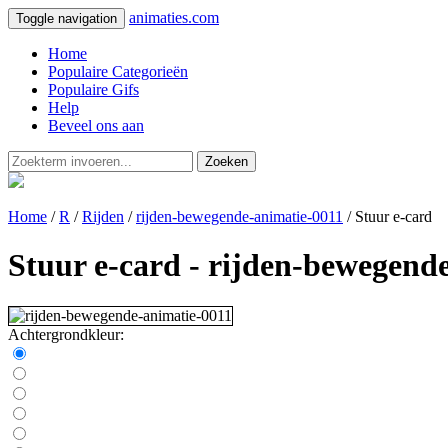
animaties.com
Toggle navigation
Home
Populaire Categorieën
Populaire Gifs
Help
Beveel ons aan
Zoeken
Home
/
R
/
Rijden
/
rijden-bewegende-animatie-0011
/ Stuur e-card
Stuur e-card - rijden-bewegend
Achtergrondkleur: