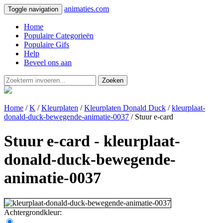
animaties.com
Toggle navigation
Home
Populaire Categorieën
Populaire Gifs
Help
Beveel ons aan
Zoeken
Home
/
K
/
Kleurplaten
/
Kleurplaten Donald Duck
/
kleurplaat-
donald-duck-bewegende-animatie-0037
/ Stuur e-card
Stuur e-card - kleurplaat-
donald-duck-bewegende-
animatie-0037
Achtergrondkleur: