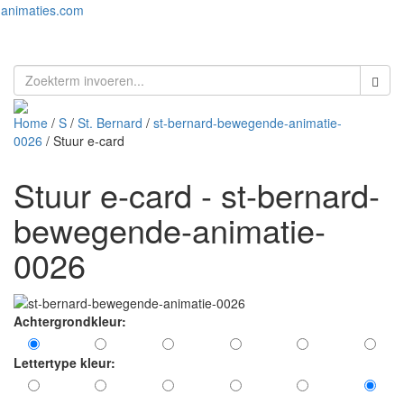
animaties.com
Toggl
naviga
Home
/
S
/
St. Bernard
/
st-bernard-bewegende-animatie-
0026
/ Stuur e-card
Stuur e-card - st-bernard-
bewegende-animatie-
0026
Achtergrondkleur:
Lettertype kleur: