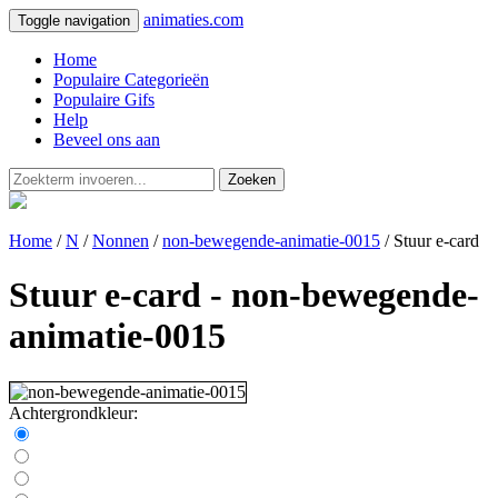
animaties.com
Toggle navigation
Home
Populaire Categorieën
Populaire Gifs
Help
Beveel ons aan
Zoeken
Home
/
N
/
Nonnen
/
non-bewegende-animatie-0015
/ Stuur e-card
Stuur e-card - non-bewegende-
animatie-0015
Achtergrondkleur: